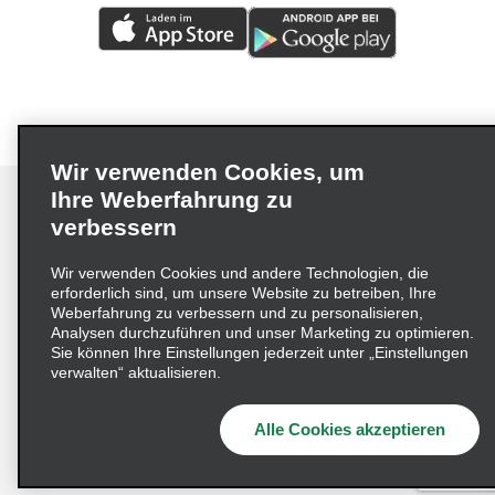
Wir verwenden Cookies, um
Ihre Weberfahrung zu
verbessern
Impressum
Nutzungsbedingungen
Datenschutzrichtlinie
Wir verwenden Cookies und andere Technologien, die
erforderlich sind, um unsere Website zu betreiben, Ihre
Cookie-Richtlinie
Datenschutzoptionen
Weberfahrung zu verbessern und zu personalisieren,
Lieferkettensorgfaltspflichtengesetz (LkSG) Grundsatzerklärung
Analysen durchzuführen und unser Marketing zu optimieren.
Sie können Ihre Einstellungen jederzeit unter „Einstellungen
Beschwerdeverfahren nach dem
verwalten“ aktualisieren.
Lieferkettensorgfaltspflichtengesetz
Alle Cookies akzeptieren
© 2026 Enterprise Holdings, Inc. Alle Rechte vorbehalten