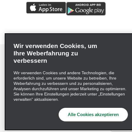
Wir verwenden Cookies, um
Ihre Weberfahrung zu
verbessern
Impressum
Nutzungsbedingungen
Datenschutzrichtlinie
Wir verwenden Cookies und andere Technologien, die
erforderlich sind, um unsere Website zu betreiben, Ihre
Cookie-Richtlinie
Datenschutzoptionen
Weberfahrung zu verbessern und zu personalisieren,
Lieferkettensorgfaltspflichtengesetz (LkSG) Grundsatzerklärung
Analysen durchzuführen und unser Marketing zu optimieren.
Sie können Ihre Einstellungen jederzeit unter „Einstellungen
Beschwerdeverfahren nach dem
verwalten“ aktualisieren.
Lieferkettensorgfaltspflichtengesetz
Alle Cookies akzeptieren
© 2026 Enterprise Holdings, Inc. Alle Rechte vorbehalten