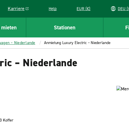
Karriere
Help
EUR (€)
D
Link opens in a new window
 mieten
Stationen
F
wagen – Niederlande
Anmietung Luxury Electric – Niederlande
ric – Niederlande
3 Koffer