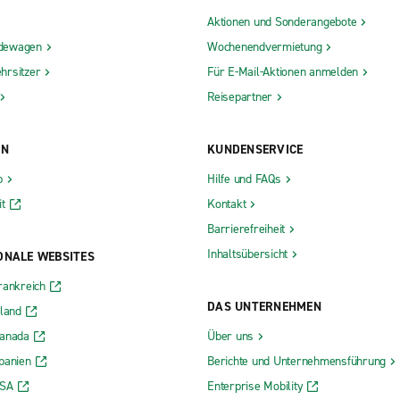
Aktionen und Sonderangebote
dewagen
Wochenendvermietung
hrsitzer
Für E-Mail-Aktionen anmelden
Reisepartner
ON
KUNDENSERVICE
b
Hilfe und FAQs
t
Kontakt
Barrierefreiheit
Inhaltsübersicht
ONALE WEBSITES
rankreich
DAS UNTERNEHMEN
rland
Kanada
Über uns
panien
Berichte und Unternehmensführung
USA
Enterprise Mobility