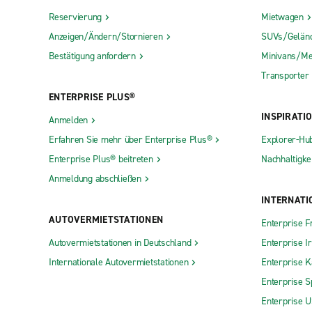
Reservierung
Mietwagen
Anzeigen/Ändern/Stornieren
SUVs/Gelän
Bestätigung anfordern
Minivans/Me
Transporter
ENTERPRISE PLUS®
INSPIRATI
Anmelden
Erfahren Sie mehr über Enterprise Plus®
Explorer-Hu
Enterprise Plus® beitreten
Nachhaltigkei
Anmeldung abschließen
INTERNATI
AUTOVERMIETSTATIONEN
Enterprise F
Autovermietstationen in Deutschland
Enterprise I
Internationale Autovermietstationen
Enterprise 
Enterprise S
Enterprise 