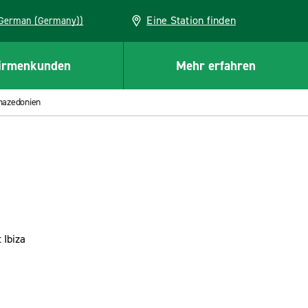
Eine Station finden
EU (German (Germany))
irmenkunden
Mehr erfahren
mazedonien