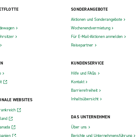
ETFLOTTE
SONDERANGEBOTE
Aktionen und Sonderangebote
dewagen
Wochenendvermietung
hrsitzer
Für E-Mail-Aktionen anmelden
Reisepartner
ON
KUNDENSERVICE
b
Hilfe und FAQs
t
Kontakt
Barrierefreiheit
Inhaltsübersicht
ONALE WEBSITES
rankreich
DAS UNTERNEHMEN
rland
Kanada
Über uns
panien
Berichte und Unternehmensführung