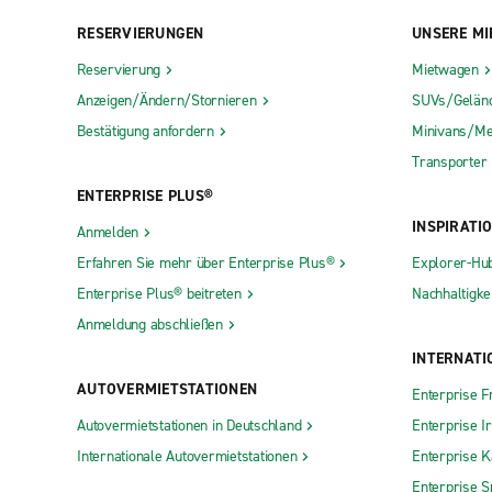
RESERVIERUNGEN
UNSERE MI
Reservierung
Mietwagen
Anzeigen/Ändern/Stornieren
SUVs/Gelän
Bestätigung anfordern
Minivans/Me
Transporter
ENTERPRISE PLUS®
INSPIRATI
Anmelden
Erfahren Sie mehr über Enterprise Plus®
Explorer-Hu
Enterprise Plus® beitreten
Nachhaltigkei
Anmeldung abschließen
INTERNATI
AUTOVERMIETSTATIONEN
Enterprise F
Autovermietstationen in Deutschland
Enterprise I
Internationale Autovermietstationen
Enterprise 
Enterprise S