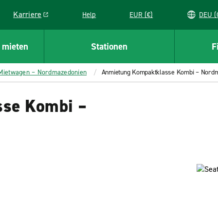
Karriere
Help
EUR (€)
D
Link opens in a new window
 mieten
Stationen
F
 Mietwagen – Nordmazedonien
Anmietung Kompaktklasse Kombi – Nord
se Kombi –