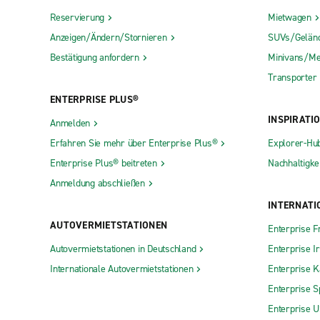
Reservierung
Mietwagen
Anzeigen/Ändern/Stornieren
SUVs/Gelän
Bestätigung anfordern
Minivans/Me
Transporter
ENTERPRISE PLUS®
INSPIRATI
Anmelden
Erfahren Sie mehr über Enterprise Plus®
Explorer-Hu
Enterprise Plus® beitreten
Nachhaltigkei
Anmeldung abschließen
INTERNATI
AUTOVERMIETSTATIONEN
Enterprise F
Autovermietstationen in Deutschland
Enterprise I
Internationale Autovermietstationen
Enterprise 
Enterprise S
Enterprise 