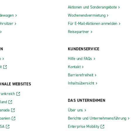
Aktionen und Sonderangebote
dewagen
Wochenendvermietung
hrsitzer
Für E-Mail-Aktionen anmelden
Reisepartner
ON
KUNDENSERVICE
b
Hilfe und FAQs
t
Kontakt
Barrierefreiheit
Inhaltsübersicht
ONALE WEBSITES
rankreich
DAS UNTERNEHMEN
rland
Kanada
Über uns
panien
Berichte und Unternehmensführung
USA
Enterprise Mobility