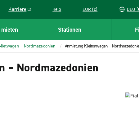
Karriere
Help
EUR (€)
D
Link opens in a new window
 mieten
Stationen
F
 Mietwagen – Nordmazedonien
Anmietung Kleinstwagen – Nordmazedoni
n – Nordmazedonien