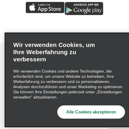
Wir verwenden Cookies, um
Ihre Weberfahrung zu
verbessern
Impressum
Nutzungsbedingungen
Datenschutzrichtlinie
Wir verwenden Cookies und andere Technologien, die
erforderlich sind, um unsere Website zu betreiben, Ihre
Cookie-Richtlinie
Datenschutzoptionen
Weberfahrung zu verbessern und zu personalisieren,
Lieferkettensorgfaltspflichtengesetz (LkSG) Grundsatzerklärung
Analysen durchzuführen und unser Marketing zu optimieren.
Sie können Ihre Einstellungen jederzeit unter „Einstellungen
Beschwerdeverfahren nach dem
verwalten“ aktualisieren.
Lieferkettensorgfaltspflichtengesetz
Alle Cookies akzeptieren
© 2026 Enterprise Holdings, Inc. Alle Rechte vorbehalten