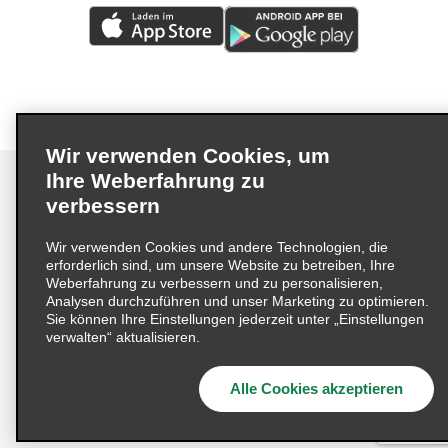
Wir verwenden Cookies, um
Ihre Weberfahrung zu
verbessern
Impressum
Nutzungsbedingungen
Datenschutzrichtlinie
Wir verwenden Cookies und andere Technologien, die
erforderlich sind, um unsere Website zu betreiben, Ihre
Cookie-Richtlinie
Datenschutzoptionen
Weberfahrung zu verbessern und zu personalisieren,
Lieferkettensorgfaltspflichtengesetz (LkSG) Grundsatzerklärung
Analysen durchzuführen und unser Marketing zu optimieren.
Sie können Ihre Einstellungen jederzeit unter „Einstellungen
Beschwerdeverfahren nach dem
verwalten“ aktualisieren.
Lieferkettensorgfaltspflichtengesetz
Alle Cookies akzeptieren
© 2026 Enterprise Holdings, Inc. Alle Rechte vorbehalten