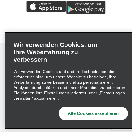
Wir verwenden Cookies, um
Ihre Weberfahrung zu
verbessern
Impressum
Nutzungsbedingungen
Datenschutzrichtlinie
Wir verwenden Cookies und andere Technologien, die
erforderlich sind, um unsere Website zu betreiben, Ihre
Cookie-Richtlinie
Datenschutzoptionen
Weberfahrung zu verbessern und zu personalisieren,
Lieferkettensorgfaltspflichtengesetz (LkSG) Grundsatzerklärung
Analysen durchzuführen und unser Marketing zu optimieren.
Sie können Ihre Einstellungen jederzeit unter „Einstellungen
Beschwerdeverfahren nach dem
verwalten“ aktualisieren.
Lieferkettensorgfaltspflichtengesetz
Alle Cookies akzeptieren
© 2026 Enterprise Holdings, Inc. Alle Rechte vorbehalten