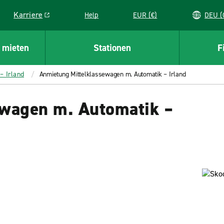
Karriere
Help
EUR (€)
D
Link opens in a new window
 mieten
Stationen
F
– Irland
Anmietung Mittelklassewagen m. Automatik – Irland
ewagen m. Automatik –