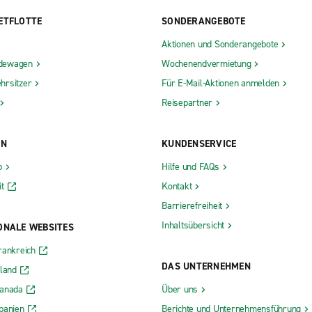
ETFLOTTE
SONDERANGEBOTE
Aktionen und Sonderangebote
dewagen
Wochenendvermietung
hrsitzer
Für E-Mail-Aktionen anmelden
Reisepartner
ON
KUNDENSERVICE
b
Hilfe und FAQs
t
Kontakt
Barrierefreiheit
Inhaltsübersicht
ONALE WEBSITES
rankreich
DAS UNTERNEHMEN
rland
Kanada
Über uns
panien
Berichte und Unternehmensführung