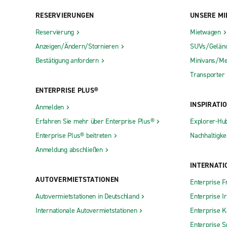
RESERVIERUNGEN
UNSERE MI
Reservierung
Mietwagen
Anzeigen/Ändern/Stornieren
SUVs/Gelän
Bestätigung anfordern
Minivans/Me
Transporter
ENTERPRISE PLUS®
INSPIRATI
Anmelden
Erfahren Sie mehr über Enterprise Plus®
Explorer-Hu
Enterprise Plus® beitreten
Nachhaltigkei
Anmeldung abschließen
INTERNATI
AUTOVERMIETSTATIONEN
Enterprise F
Autovermietstationen in Deutschland
Enterprise I
Internationale Autovermietstationen
Enterprise 
Enterprise S