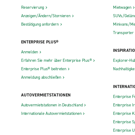
Reservierung
Mietwagen
Anzeigen/Ändern/Stornieren
SUVs/Gelän
Bestätigung anfordern
Minivans/Me
Transporter
ENTERPRISE PLUS®
INSPIRATI
Anmelden
Erfahren Sie mehr über Enterprise Plus®
Explorer-Hu
Enterprise Plus® beitreten
Nachhaltigkei
Anmeldung abschließen
INTERNATI
AUTOVERMIETSTATIONEN
Enterprise F
Autovermietstationen in Deutschland
Enterprise I
Internationale Autovermietstationen
Enterprise 
Enterprise S
Enterprise 