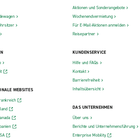
Aktionen und Sonderangebote
dewagen
Wochenendvermietung
hrsitzer
Für E-Mail-Aktionen anmelden
Reisepartner
ON
KUNDENSERVICE
b
Hilfe und FAQs
t
Kontakt
Barrierefreiheit
Inhaltsübersicht
ONALE WEBSITES
rankreich
DAS UNTERNEHMEN
rland
Kanada
Über uns
panien
Berichte und Unternehmensführung
USA
Enterprise Mobility