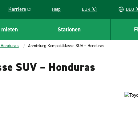
Karriere
Help
EUR (€)
D
Link opens in a new window
 mieten
Stationen
F
 Honduras
Anmietung Kompaktklasse SUV – Honduras
sse SUV – Honduras