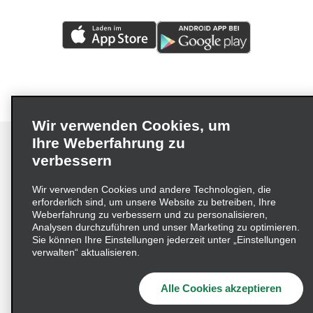
Wir verwenden Cookies, um
Ihre Weberfahrung zu
verbessern
Impressum
Nutzungsbedingungen
Datenschutzrichtlinie
Wir verwenden Cookies und andere Technologien, die
erforderlich sind, um unsere Website zu betreiben, Ihre
Cookie-Richtlinie
Datenschutzoptionen
Weberfahrung zu verbessern und zu personalisieren,
Lieferkettensorgfaltspflichtengesetz (LkSG) Grundsatzerklärung
Analysen durchzuführen und unser Marketing zu optimieren.
Sie können Ihre Einstellungen jederzeit unter „Einstellungen
Beschwerdeverfahren nach dem
verwalten“ aktualisieren.
Lieferkettensorgfaltspflichtengesetz
Alle Cookies akzeptieren
© 2026 Enterprise Holdings, Inc. Alle Rechte vorbehalten