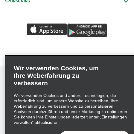
SPONSORING
Wir verwenden Cookies, um
Ihre Weberfahrung zu
verbessern
Impressum
Nutzungsbedingungen
Datenschutzrichtlinie
Wir verwenden Cookies und andere Technologien, die
erforderlich sind, um unsere Website zu betreiben, Ihre
Cookie-Richtlinie
Datenschutzoptionen
Weberfahrung zu verbessern und zu personalisieren,
Lieferkettensorgfaltspflichtengesetz (LkSG) Grundsatzerklärung
Analysen durchzuführen und unser Marketing zu optimieren.
Sie können Ihre Einstellungen jederzeit unter „Einstellungen
Beschwerdeverfahren nach dem
verwalten“ aktualisieren.
Lieferkettensorgfaltspflichtengesetz