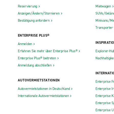
Reservierung
Mietwagen
Anzeigen/Ändern/Stornieren
SUVs/Gelän
Bestätigung anfordern
Minivans/Me
Transporter
ENTERPRISE PLUS®
INSPIRATI
Anmelden
Erfahren Sie mehr über Enterprise Plus®
Explorer-Hu
Enterprise Plus® beitreten
Nachhaltigkei
Anmeldung abschließen
INTERNATI
AUTOVERMIETSTATIONEN
Enterprise F
Autovermietstationen in Deutschland
Enterprise I
Internationale Autovermietstationen
Enterprise 
Enterprise S
Enterprise 