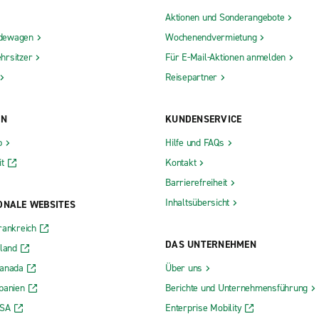
Aktionen und Sonderangebote
dewagen
Wochenendvermietung
hrsitzer
Für E-Mail-Aktionen anmelden
Reisepartner
ON
KUNDENSERVICE
b
Hilfe und FAQs
t
Kontakt
Barrierefreiheit
Inhaltsübersicht
ONALE WEBSITES
rankreich
DAS UNTERNEHMEN
rland
Kanada
Über uns
panien
Berichte und Unternehmensführung
USA
Enterprise Mobility