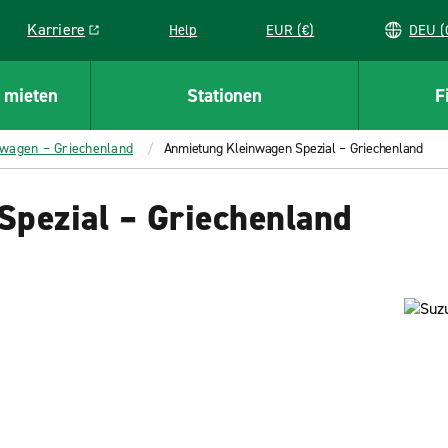
Karriere
Help
EUR (€)
D
Link opens in a new window
 mieten
Stationen
F
twagen – Griechenland
Anmietung Kleinwagen Spezial – Griechenland
pezial – Griechenland