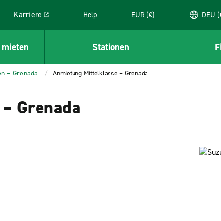
Karriere
Help
EUR (€)
D
Link opens in a new window
 mieten
Stationen
F
en – Grenada
Anmietung Mittelklasse – Grenada
 – Grenada