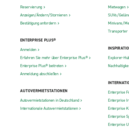
Reservierung
Mietwagen
Anzeigen/Ändern/Stornieren
SUVs/Gelän
Bestätigung anfordern
Minivans/Me
Transporter
ENTERPRISE PLUS®
INSPIRATI
Anmelden
Erfahren Sie mehr über Enterprise Plus®
Explorer-Hu
Enterprise Plus® beitreten
Nachhaltigkei
Anmeldung abschließen
INTERNATI
AUTOVERMIETSTATIONEN
Enterprise F
Autovermietstationen in Deutschland
Enterprise I
Internationale Autovermietstationen
Enterprise 
Enterprise S
Enterprise 