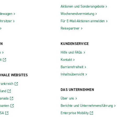
Aktionen und Sonderangebote
dewagen
Wochenendvermietung
hrsitzer
Für E-Mail-Aktionen anmelden
Reisepartner
ON
KUNDENSERVICE
b
Hilfe und FAQs
t
Kontakt
Barrierefreiheit
Inhaltsübersicht
ONALE WEBSITES
rankreich
DAS UNTERNEHMEN
rland
Kanada
Über uns
panien
Berichte und Unternehmensführung
USA
Enterprise Mobility