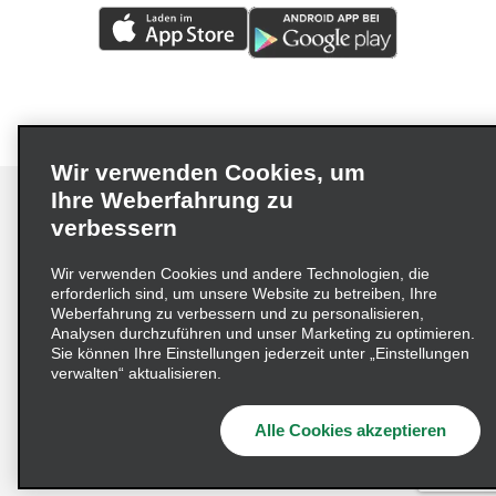
Wir verwenden Cookies, um
Ihre Weberfahrung zu
verbessern
Impressum
Nutzungsbedingungen
Datenschutzrichtlinie
Wir verwenden Cookies und andere Technologien, die
erforderlich sind, um unsere Website zu betreiben, Ihre
Cookie-Richtlinie
Datenschutzoptionen
Weberfahrung zu verbessern und zu personalisieren,
Lieferkettensorgfaltspflichtengesetz (LkSG) Grundsatzerklärung
Analysen durchzuführen und unser Marketing zu optimieren.
Sie können Ihre Einstellungen jederzeit unter „Einstellungen
Beschwerdeverfahren nach dem
verwalten“ aktualisieren.
Lieferkettensorgfaltspflichtengesetz
Alle Cookies akzeptieren
© 2026 Enterprise Holdings, Inc. Alle Rechte vorbehalten