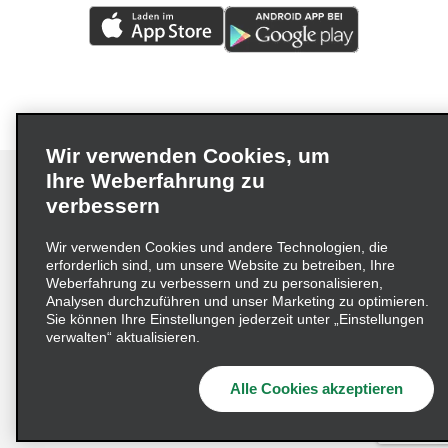
Wir verwenden Cookies, um
Ihre Weberfahrung zu
verbessern
Impressum
Nutzungsbedingungen
Datenschutzrichtlinie
Wir verwenden Cookies und andere Technologien, die
erforderlich sind, um unsere Website zu betreiben, Ihre
Cookie-Richtlinie
Datenschutzoptionen
Weberfahrung zu verbessern und zu personalisieren,
Lieferkettensorgfaltspflichtengesetz (LkSG) Grundsatzerklärung
Analysen durchzuführen und unser Marketing zu optimieren.
Sie können Ihre Einstellungen jederzeit unter „Einstellungen
Beschwerdeverfahren nach dem
verwalten“ aktualisieren.
Lieferkettensorgfaltspflichtengesetz
Alle Cookies akzeptieren
© 2026 Enterprise Holdings, Inc. Alle Rechte vorbehalten