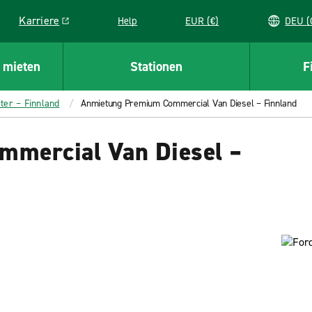
Karriere
Help
EUR (€)
D
Link opens in a new window
 mieten
Stationen
F
ter – Finnland
Anmietung Premium Commercial Van Diesel – Finnland
mercial Van Diesel –