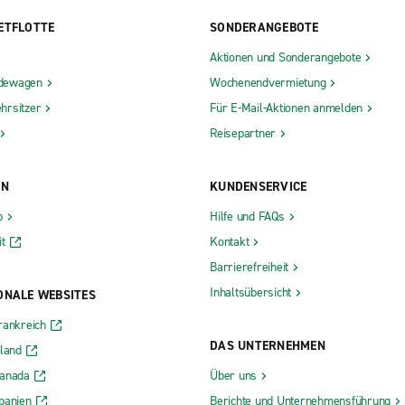
ETFLOTTE
SONDERANGEBOTE
Aktionen und Sonderangebote
dewagen
Wochenendvermietung
hrsitzer
Für E-Mail-Aktionen anmelden
Reisepartner
ON
KUNDENSERVICE
b
Hilfe und FAQs
t
Kontakt
Barrierefreiheit
Inhaltsübersicht
ONALE WEBSITES
rankreich
DAS UNTERNEHMEN
rland
Kanada
Über uns
panien
Berichte und Unternehmensführung