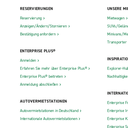
RESERVIERUNGEN
UNSERE MI
Reservierung
Mietwagen
Anzeigen/Ändern/Stornieren
SUVs/Gelän
Bestätigung anfordern
Minivans/Me
Transporter
ENTERPRISE PLUS®
INSPIRATI
Anmelden
Erfahren Sie mehr über Enterprise Plus®
Explorer-Hu
Enterprise Plus® beitreten
Nachhaltigkei
Anmeldung abschließen
INTERNATI
AUTOVERMIETSTATIONEN
Enterprise F
Autovermietstationen in Deutschland
Enterprise I
Internationale Autovermietstationen
Enterprise 
Enterprise S