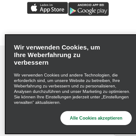
Wir verwenden Cookies, um
Ihre Weberfahrung zu
verbessern
Impressum
Nutzungsbedingungen
Datenschutzrichtlinie
Wir verwenden Cookies und andere Technologien, die
erforderlich sind, um unsere Website zu betreiben, Ihre
Cookie-Richtlinie
Datenschutzoptionen
Weberfahrung zu verbessern und zu personalisieren,
Lieferkettensorgfaltspflichtengesetz (LkSG) Grundsatzerklärung
Analysen durchzuführen und unser Marketing zu optimieren.
Sie können Ihre Einstellungen jederzeit unter „Einstellungen
Beschwerdeverfahren nach dem
verwalten“ aktualisieren.
Lieferkettensorgfaltspflichtengesetz
Alle Cookies akzeptieren
© 2026 Enterprise Holdings, Inc. Alle Rechte vorbehalten