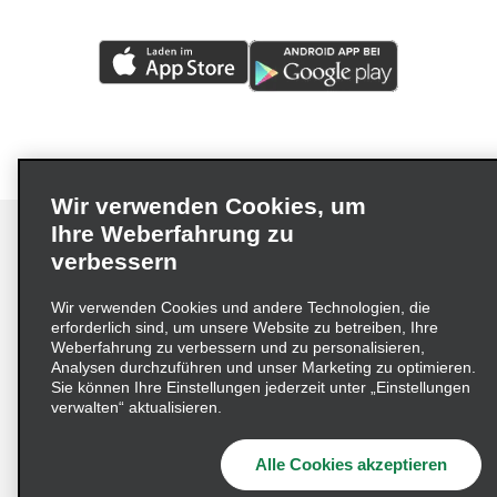
Wir verwenden Cookies, um
Ihre Weberfahrung zu
verbessern
Impressum
Nutzungsbedingungen
Datenschutzrichtlinie
Wir verwenden Cookies und andere Technologien, die
erforderlich sind, um unsere Website zu betreiben, Ihre
Cookie-Richtlinie
Datenschutzoptionen
Weberfahrung zu verbessern und zu personalisieren,
Lieferkettensorgfaltspflichtengesetz (LkSG) Grundsatzerklärung
Analysen durchzuführen und unser Marketing zu optimieren.
Sie können Ihre Einstellungen jederzeit unter „Einstellungen
Beschwerdeverfahren nach dem
verwalten“ aktualisieren.
Lieferkettensorgfaltspflichtengesetz
Alle Cookies akzeptieren
© 2026 Enterprise Holdings, Inc. Alle Rechte vorbehalten