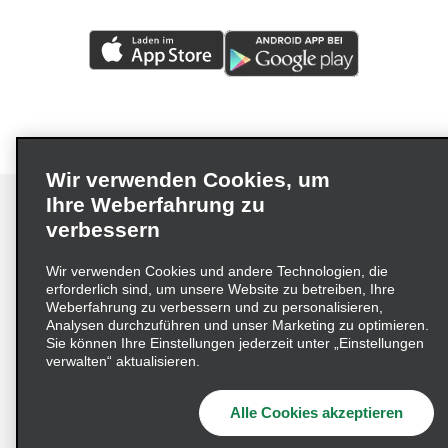
Wir verwenden Cookies, um
Ihre Weberfahrung zu
verbessern
Impressum
Nutzungsbedingungen
Datenschutzrichtlinie
Wir verwenden Cookies und andere Technologien, die
erforderlich sind, um unsere Website zu betreiben, Ihre
Cookie-Richtlinie
Datenschutzoptionen
Weberfahrung zu verbessern und zu personalisieren,
Lieferkettensorgfaltspflichtengesetz (LkSG) Grundsatzerklärung
Analysen durchzuführen und unser Marketing zu optimieren.
Sie können Ihre Einstellungen jederzeit unter „Einstellungen
Beschwerdeverfahren nach dem
verwalten“ aktualisieren.
Lieferkettensorgfaltspflichtengesetz
Alle Cookies akzeptieren
© 2026 Enterprise Holdings, Inc. Alle Rechte vorbehalten