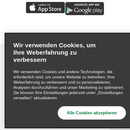
Wir verwenden Cookies, um
Ihre Weberfahrung zu
verbessern
Impressum
Nutzungsbedingungen
Datenschutzrichtlinie
Wir verwenden Cookies und andere Technologien, die
erforderlich sind, um unsere Website zu betreiben, Ihre
Cookie-Richtlinie
Datenschutzoptionen
Weberfahrung zu verbessern und zu personalisieren,
Lieferkettensorgfaltspflichtengesetz (LkSG) Grundsatzerklärung
Analysen durchzuführen und unser Marketing zu optimieren.
Sie können Ihre Einstellungen jederzeit unter „Einstellungen
Beschwerdeverfahren nach dem
verwalten“ aktualisieren.
Lieferkettensorgfaltspflichtengesetz
Alle Cookies akzeptieren
© 2026 Enterprise Holdings, Inc. Alle Rechte vorbehalten