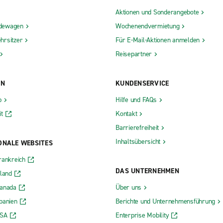
Aktionen und Sonderangebote
dewagen
Wochenendvermietung
hrsitzer
Für E-Mail-Aktionen anmelden
Reisepartner
ON
KUNDENSERVICE
b
Hilfe und FAQs
t
Kontakt
Barrierefreiheit
Inhaltsübersicht
ONALE WEBSITES
rankreich
DAS UNTERNEHMEN
rland
Kanada
Über uns
panien
Berichte und Unternehmensführung
USA
Enterprise Mobility