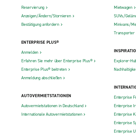
Reservierung
Mietwagen
Anzeigen/Ändern/Stornieren
SUVs/Gelän
Bestätigung anfordern
Minivans/Me
Transporter
ENTERPRISE PLUS®
INSPIRATI
Anmelden
Erfahren Sie mehr über Enterprise Plus®
Explorer-Hu
Enterprise Plus® beitreten
Nachhaltigkei
Anmeldung abschließen
INTERNATI
AUTOVERMIETSTATIONEN
Enterprise F
Autovermietstationen in Deutschland
Enterprise I
Internationale Autovermietstationen
Enterprise 
Enterprise S
Enterprise 