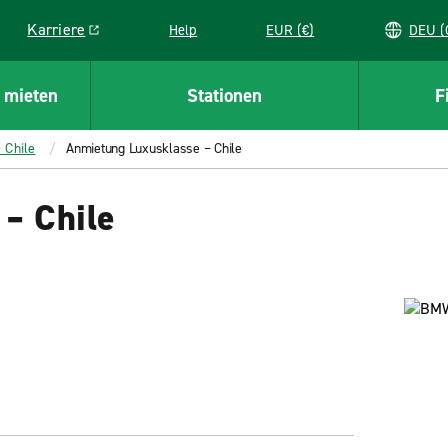
Karriere
Help
EUR (€)
D
Link opens in a new window
 mieten
Stationen
F
 Chile
Anmietung Luxusklasse – Chile
– Chile