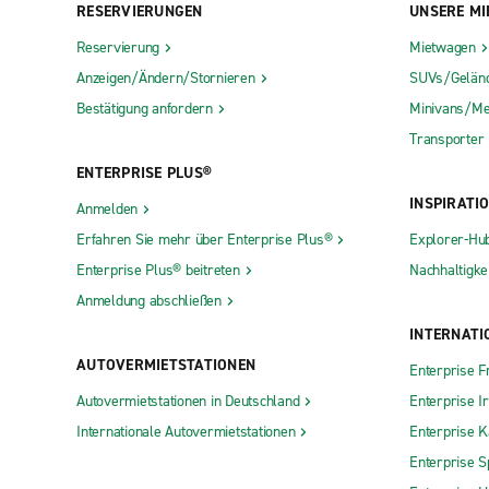
RESERVIERUNGEN
UNSERE MI
Reservierung
Mietwagen
Anzeigen/Ändern/Stornieren
SUVs/Gelän
Bestätigung anfordern
Minivans/Me
Transporter
ENTERPRISE PLUS®
INSPIRATI
Anmelden
Erfahren Sie mehr über Enterprise Plus®
Explorer-Hu
Enterprise Plus® beitreten
Nachhaltigkei
Anmeldung abschließen
INTERNATI
AUTOVERMIETSTATIONEN
Enterprise F
Autovermietstationen in Deutschland
Enterprise I
Internationale Autovermietstationen
Enterprise 
Enterprise S