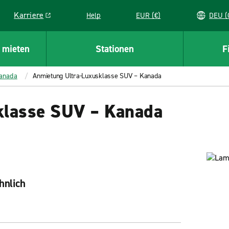
Karriere
Help
EUR (€)
D
Link opens in a new window
 mieten
Stationen
F
anada
Anmietung Ultra-Luxusklasse SUV – Kanada
klasse SUV – Kanada
hnlich