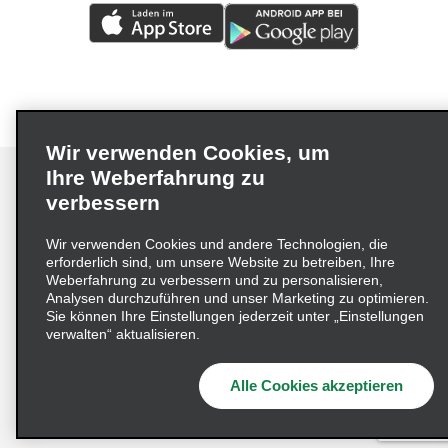
Wir verwenden Cookies, um
Ihre Weberfahrung zu
verbessern
Impressum
Nutzungsbedingungen
Datenschutzrichtlinie
Wir verwenden Cookies und andere Technologien, die
erforderlich sind, um unsere Website zu betreiben, Ihre
Cookie-Richtlinie
Datenschutzoptionen
Weberfahrung zu verbessern und zu personalisieren,
Lieferkettensorgfaltspflichtengesetz (LkSG) Grundsatzerklärung
Analysen durchzuführen und unser Marketing zu optimieren.
Sie können Ihre Einstellungen jederzeit unter „Einstellungen
Beschwerdeverfahren nach dem
verwalten“ aktualisieren.
Lieferkettensorgfaltspflichtengesetz
Alle Cookies akzeptieren
© 2026 Enterprise Holdings, Inc. Alle Rechte vorbehalten