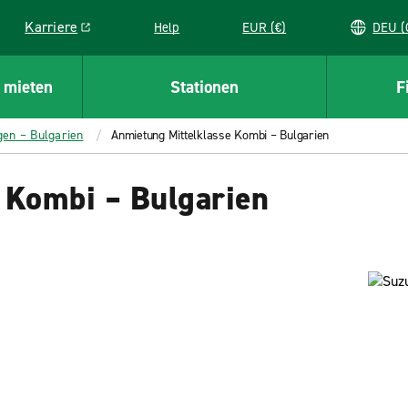
Karriere
Help
EUR (€)
D
Link opens in a new window
 mieten
Stationen
F
gen – Bulgarien
Anmietung Mittelklasse Kombi – Bulgarien
 Kombi – Bulgarien