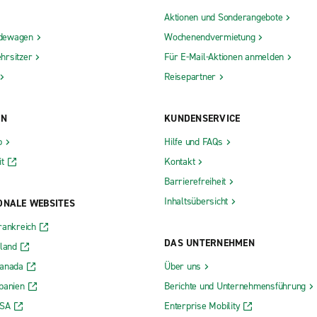
Aktionen und Sonderangebote
dewagen
Wochenendvermietung
hrsitzer
Für E-Mail-Aktionen anmelden
Reisepartner
ON
KUNDENSERVICE
b
Hilfe und FAQs
t
Kontakt
Barrierefreiheit
Inhaltsübersicht
ONALE WEBSITES
rankreich
DAS UNTERNEHMEN
rland
Kanada
Über uns
panien
Berichte und Unternehmensführung
USA
Enterprise Mobility