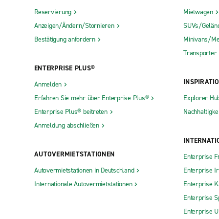
Reservierung
Mietwagen
Anzeigen/Ändern/Stornieren
SUVs/Gelän
Bestätigung anfordern
Minivans/Me
Transporter
ENTERPRISE PLUS®
INSPIRATI
Anmelden
Erfahren Sie mehr über Enterprise Plus®
Explorer-Hu
Enterprise Plus® beitreten
Nachhaltigkei
Anmeldung abschließen
INTERNATI
AUTOVERMIETSTATIONEN
Enterprise F
Autovermietstationen in Deutschland
Enterprise I
Internationale Autovermietstationen
Enterprise 
Enterprise S
Enterprise 