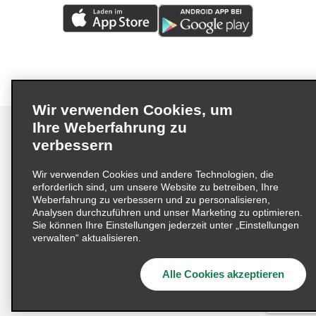
Wir verwenden Cookies, um
Ihre Weberfahrung zu
verbessern
Impressum
Nutzungsbedingungen
Datenschutzrichtlinie
Wir verwenden Cookies und andere Technologien, die
erforderlich sind, um unsere Website zu betreiben, Ihre
Cookie-Richtlinie
Datenschutzoptionen
Weberfahrung zu verbessern und zu personalisieren,
Lieferkettensorgfaltspflichtengesetz (LkSG) Grundsatzerklärung
Analysen durchzuführen und unser Marketing zu optimieren.
Sie können Ihre Einstellungen jederzeit unter „Einstellungen
Beschwerdeverfahren nach dem
verwalten“ aktualisieren.
Lieferkettensorgfaltspflichtengesetz
Alle Cookies akzeptieren
© 2026 Enterprise Holdings, Inc. Alle Rechte vorbehalten