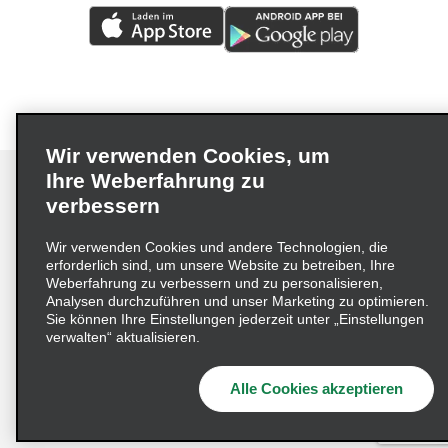
Wir verwenden Cookies, um
Ihre Weberfahrung zu
verbessern
Impressum
Nutzungsbedingungen
Datenschutzrichtlinie
Wir verwenden Cookies und andere Technologien, die
erforderlich sind, um unsere Website zu betreiben, Ihre
Cookie-Richtlinie
Datenschutzoptionen
Weberfahrung zu verbessern und zu personalisieren,
Lieferkettensorgfaltspflichtengesetz (LkSG) Grundsatzerklärung
Analysen durchzuführen und unser Marketing zu optimieren.
Sie können Ihre Einstellungen jederzeit unter „Einstellungen
Beschwerdeverfahren nach dem
verwalten“ aktualisieren.
Lieferkettensorgfaltspflichtengesetz
Alle Cookies akzeptieren
© 2026 Enterprise Holdings, Inc. Alle Rechte vorbehalten