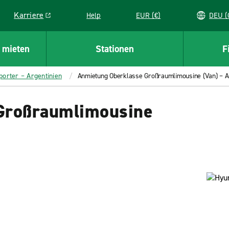
Karriere
Help
EUR (€)
D
Link opens in a new window
 mieten
Stationen
F
porter – Argentinien
Anmietung Oberklasse Großraumlimousine (Van) – A
Großraumlimousine