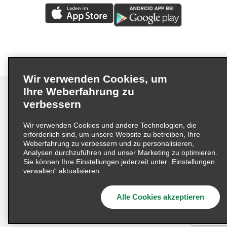
Wir verwenden Cookies, um
Ihre Weberfahrung zu
verbessern
Impressum
Nutzungsbedingungen
Datenschutzrichtlinie
Wir verwenden Cookies und andere Technologien, die
erforderlich sind, um unsere Website zu betreiben, Ihre
Cookie-Richtlinie
Datenschutzoptionen
Weberfahrung zu verbessern und zu personalisieren,
Lieferkettensorgfaltspflichtengesetz (LkSG) Grundsatzerklärung
Analysen durchzuführen und unser Marketing zu optimieren.
Sie können Ihre Einstellungen jederzeit unter „Einstellungen
Beschwerdeverfahren nach dem
verwalten“ aktualisieren.
Lieferkettensorgfaltspflichtengesetz
Alle Cookies akzeptieren
© 2026 Enterprise Holdings, Inc. Alle Rechte vorbehalten