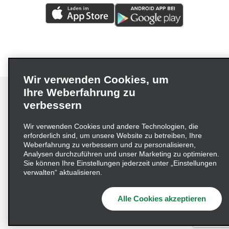
Wir verwenden Cookies, um
Ihre Weberfahrung zu
verbessern
Impressum
Nutzungsbedingungen
Datenschutzrichtlinie
Wir verwenden Cookies und andere Technologien, die
erforderlich sind, um unsere Website zu betreiben, Ihre
Cookie-Richtlinie
Datenschutzoptionen
Weberfahrung zu verbessern und zu personalisieren,
Lieferkettensorgfaltspflichtengesetz (LkSG) Grundsatzerklärung
Analysen durchzuführen und unser Marketing zu optimieren.
Sie können Ihre Einstellungen jederzeit unter „Einstellungen
Beschwerdeverfahren nach dem
verwalten“ aktualisieren.
Lieferkettensorgfaltspflichtengesetz
Alle Cookies akzeptieren
© 2026 Enterprise Holdings, Inc. Alle Rechte vorbehalten