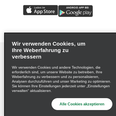
Wir verwenden Cookies, um
Ihre Weberfahrung zu
verbessern
Impressum
Nutzungsbedingungen
Datenschutzrichtlinie
Wir verwenden Cookies und andere Technologien, die
erforderlich sind, um unsere Website zu betreiben, Ihre
Cookie-Richtlinie
Datenschutzoptionen
Weberfahrung zu verbessern und zu personalisieren,
Lieferkettensorgfaltspflichtengesetz (LkSG) Grundsatzerklärung
Analysen durchzuführen und unser Marketing zu optimieren.
Sie können Ihre Einstellungen jederzeit unter „Einstellungen
Beschwerdeverfahren nach dem
verwalten“ aktualisieren.
Lieferkettensorgfaltspflichtengesetz
Alle Cookies akzeptieren
© 2026 Enterprise Holdings, Inc. Alle Rechte vorbehalten