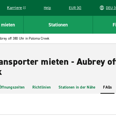
Karriere
Help
EUR (€)
D
Link opens in a new window
 mieten
Stationen
F
brey off 380 Uhr in Paloma Creek
ansporter mieten - Aubrey of
k
Öffnungszeiten
Richtlinien
Stationen in der Nähe
FAQs