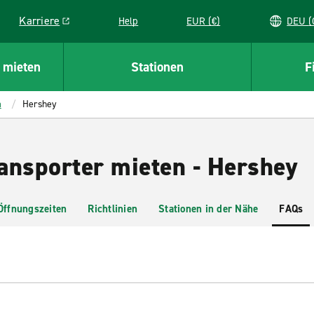
Karriere
Help
EUR (€)
D
Link opens in a new window
 mieten
Stationen
F
a
Hershey
ansporter mieten - Hershey
Öffnungszeiten
Richtlinien
Stationen in der Nähe
FAQs