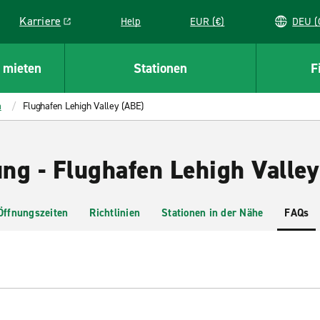
Karriere
Help
EUR (€)
D
Link opens in a new window
 mieten
Stationen
F
a
Flughafen Lehigh Valley (ABE)
ng - Flughafen Lehigh Valley
Öffnungszeiten
Richtlinien
Stationen in der Nähe
FAQs