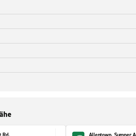
Nähe
t Rd.
Allentown, Sumner 