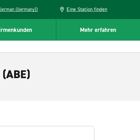
Eine Station finden
EU (German (Germany))
irmenkunden
Mehr erfahren
 (ABE)