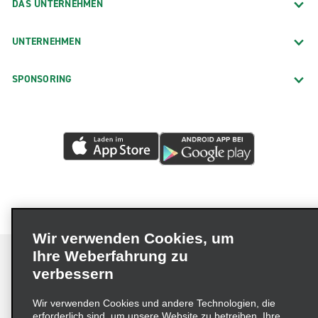
DAS UNTERNEHMEN
UNTERNEHMEN
SPONSORING
Wir verwenden Cookies, um
Ihre Weberfahrung zu
verbessern
Impressum
Nutzungsbedingungen
Datenschutzrichtlinie
Wir verwenden Cookies und andere Technologien, die
erforderlich sind, um unsere Website zu betreiben, Ihre