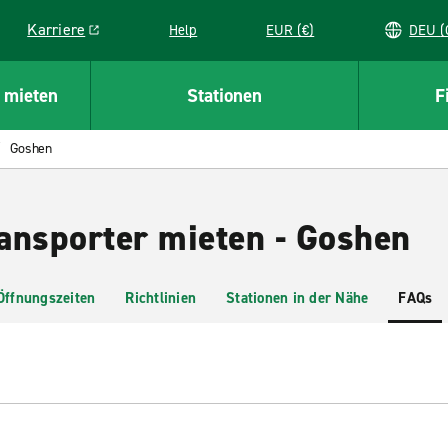
Karriere
Help
EUR (€)
D
Link opens in a new window
 mieten
Stationen
F
Goshen
ansporter mieten - Goshen
Öffnungszeiten
Richtlinien
Stationen in der Nähe
FAQs