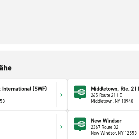
Nähe
 International (SWF)
Middletown, Rte. 21
265 Route 211 E
553
Middletown, NY 10940
New Windsor
2367 Route 32
New Windsor, NY 12553