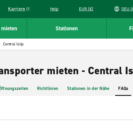
Karriere
Help
EUR (€)
D
Link opens in a new window
 mieten
Stationen
F
Central Islip
nsporter mieten - Central Is
Öffnungszeiten
Richtlinien
Stationen in der Nähe
FAQs