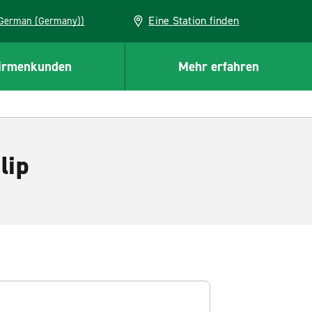
Eine Station finden
EU (German (Germany))
irmenkunden
Mehr erfahren
lip