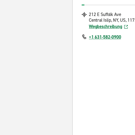
212 E Suffolk Ave
Central Islip, NY, US, 11
Wegbeschreibung
+1 631-582-0900