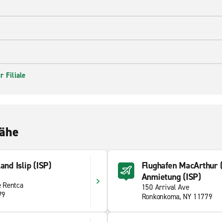
 Filiale
Nähe
and Islip (ISP)
Flughafen MacArthur (
Anmietung (ISP)
e Rentca
150 Arrival Ave
79
Ronkonkoma, NY 11779