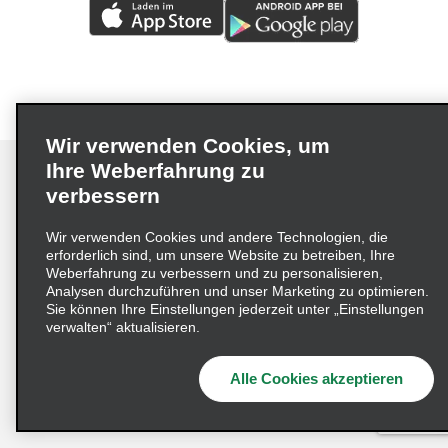
Wir verwenden Cookies, um
Ihre Weberfahrung zu
verbessern
Impressum
Nutzungsbedingungen
Datenschutzrichtlinie
Wir verwenden Cookies und andere Technologien, die
erforderlich sind, um unsere Website zu betreiben, Ihre
Cookie-Richtlinie
Datenschutzoptionen
Weberfahrung zu verbessern und zu personalisieren,
Lieferkettensorgfaltspflichtengesetz (LkSG) Grundsatzerklärung
Analysen durchzuführen und unser Marketing zu optimieren.
Sie können Ihre Einstellungen jederzeit unter „Einstellungen
Beschwerdeverfahren nach dem
verwalten“ aktualisieren.
Lieferkettensorgfaltspflichtengesetz
Alle Cookies akzeptieren
© 2026 Enterprise Holdings, Inc. Alle Rechte vorbehalten