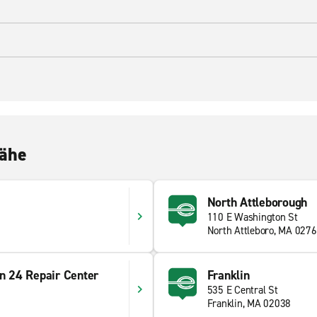
Nähe
North Attleborough
110 E Washington St
North Attleboro, MA 027
on 24 Repair Center
Franklin
535 E Central St
Franklin, MA 02038