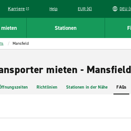
Karriere
Help
EUR (€)
D
Link opens in a new window
 mieten
Stationen
F
ts
Mansfield
ansporter mieten - Mansfiel
Öffnungszeiten
Richtlinien
Stationen in der Nähe
FAQs