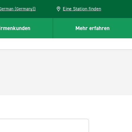
Eine Station finden
EU (German (Germany))
irmenkunden
Mehr erfahren
d