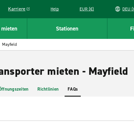
Karriere
Help
EUR (€)
D
Link opens in a new window
 mieten
Stationen
F
Mayfield
ansporter mieten - Mayfield
Öffnungszeiten
Richtlinien
FAQs