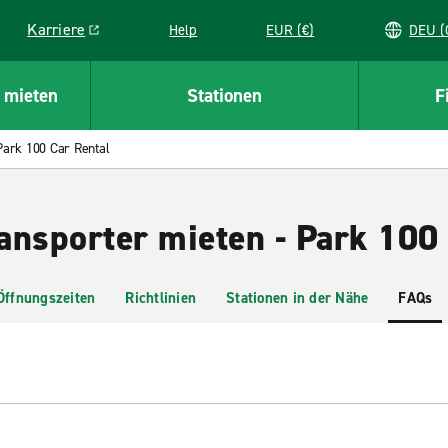
Karriere
Help
EUR (€)
D
Link opens in a new window
 mieten
Stationen
F
Park 100 Car Rental
ansporter mieten - Park 100 
Öffnungszeiten
Richtlinien
Stationen in der Nähe
FAQs