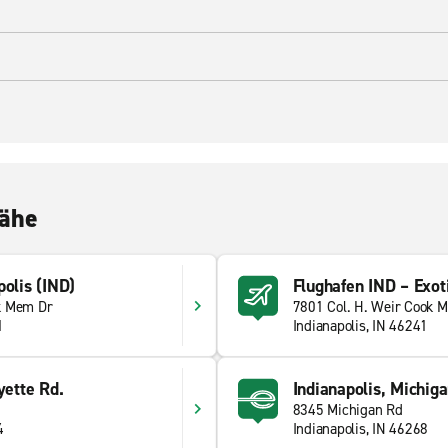
Nähe
polis (IND)
Flughafen IND – Exot
k Mem Dr
7801 Col. H. Weir Cook M
1
Indianapolis, IN 46241
yette Rd.
Indianapolis, Michiga
8345 Michigan Rd
4
Indianapolis, IN 46268