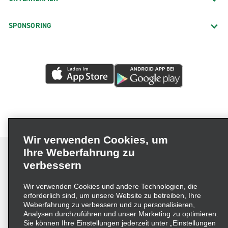
SPONSORING
Wir verwenden Cookies, um
Ihre Weberfahrung zu
verbessern
Impressum
Nutzungsbedingungen
Datenschutzrichtlinie
Wir verwenden Cookies und andere Technologien, die
erforderlich sind, um unsere Website zu betreiben, Ihre
Cookie-Richtlinie
Datenschutzoptionen
Weberfahrung zu verbessern und zu personalisieren,
Lieferkettensorgfaltspflichtengesetz (LkSG) Grundsatzerklärung
Analysen durchzuführen und unser Marketing zu optimieren.
Sie können Ihre Einstellungen jederzeit unter „Einstellungen