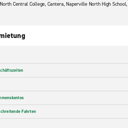
North Central College, Cantera, Naperville North High School
nmietung
chäftszeiten
ehmenskontos
schreitende Fahrten