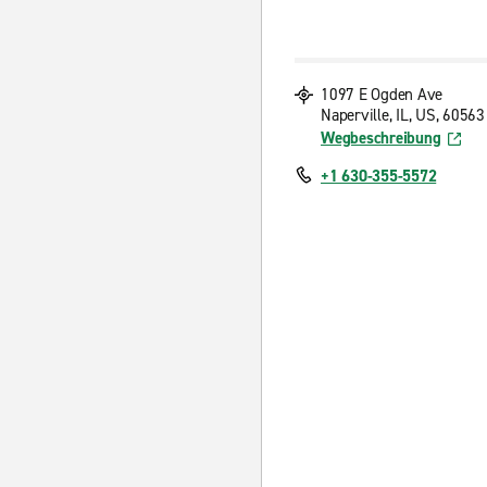
1097 E Ogden Ave
Naperville, IL, US, 60563
Wegbeschreibung
+1 630-355-5572