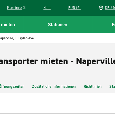
Karriere
Help
EUR (€)
D
Link opens in a new window
 mieten
Stationen
F
aperville, E. Ogden Ave.
ansporter mieten - Napervill
Öffnungszeiten
Zusätzliche Informationen
Richtlinien
Sta