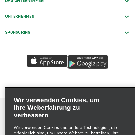
DAS UNTERNEHMEN
UNTERNEHMEN
SPONSORING
Wir verwenden Cookies, um
Ihre Weberfahrung zu
verbessern
Impressum
Nutzungsbedingungen
Datenschutzrichtlinie
Wir verwenden Cookies und andere Technologien, die
erforderlich sind, um unsere Website zu betreiben, Ihre