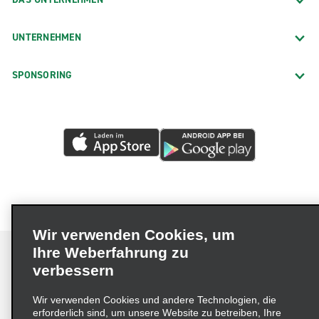
UNTERNEHMEN
SPONSORING
Wir verwenden Cookies, um
Ihre Weberfahrung zu
verbessern
Impressum
Nutzungsbedingungen
Datenschutzrichtlinie
Wir verwenden Cookies und andere Technologien, die
erforderlich sind, um unsere Website zu betreiben, Ihre
Cookie-Richtlinie
Datenschutzoptionen