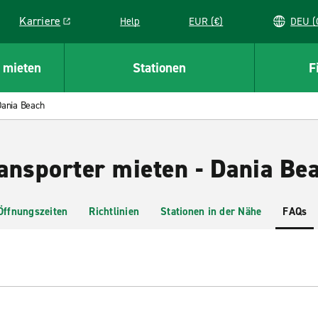
Karriere
Help
EUR (€)
D
Link opens in a new window
 mieten
Stationen
F
Dania Beach
ansporter mieten - Dania Be
Öffnungszeiten
Richtlinien
Stationen in der Nähe
FAQs