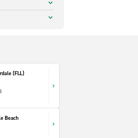
rdale (FLL)
5
le Beach