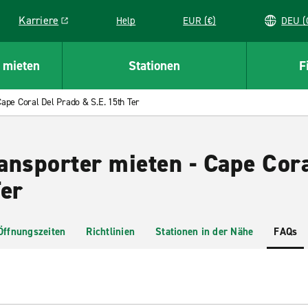
Karriere
Help
EUR (€)
D
Link opens in a new window
 mieten
Stationen
F
ape Coral Del Prado & S.E. 15th Ter
ansporter mieten - Cape Cor
Ter
Öffnungszeiten
Richtlinien
Stationen in der Nähe
FAQs