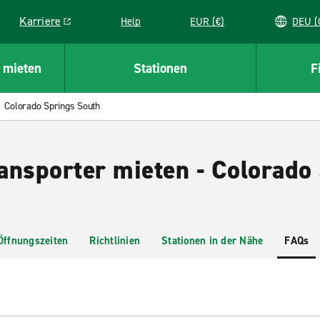
Karriere
Help
EUR (€)
D
Link opens in a new window
 mieten
Stationen
F
Colorado Springs South
ansporter mieten - Colorado
Öffnungszeiten
Richtlinien
Stationen in der Nähe
FAQs