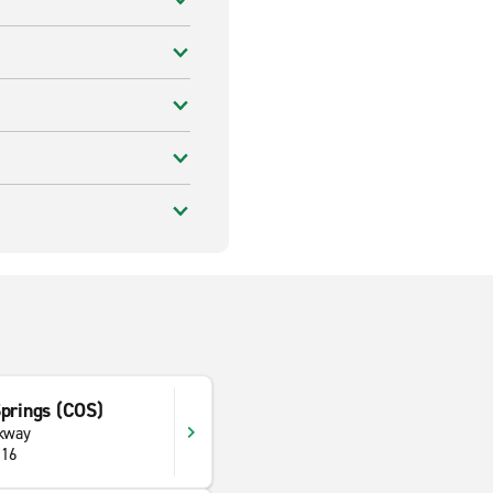
Springs (COS)
rkway
916