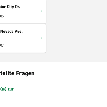
tor City Dr.
905
. Nevada Ave.
907
tellte Fragen
AQs) zur