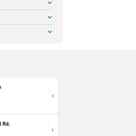
k
l Rd.