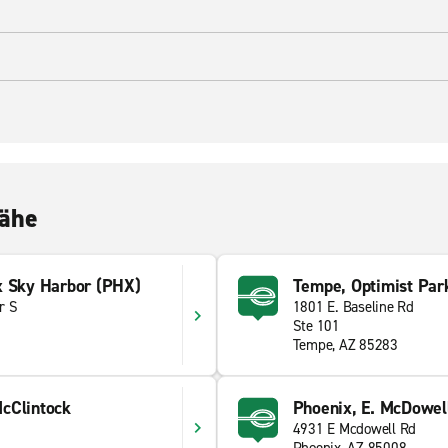
Nähe
x Sky Harbor (PHX)
Tempe, Optimist Par
r S
1801 E. Baseline Rd
Ste 101
Tempe, AZ 85283
cClintock
Phoenix, E. McDowel
4931 E Mcdowell Rd