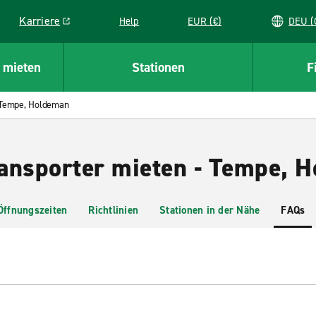
Karriere
Help
EUR (€)
D
Link opens in a new window
 mieten
Stationen
F
Tempe, Holdeman
ansporter mieten - Tempe, 
Öffnungszeiten
Richtlinien
Stationen in der Nähe
FAQs