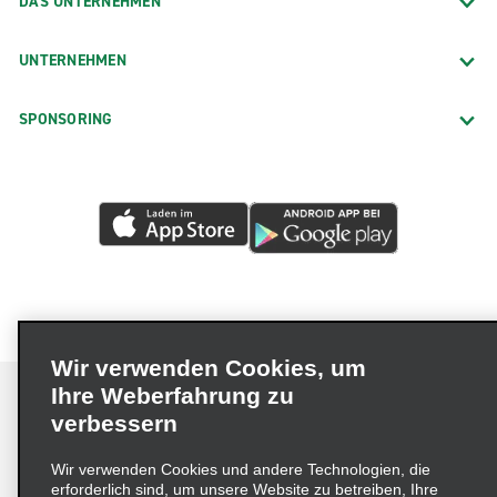
DAS UNTERNEHMEN
UNTERNEHMEN
SPONSORING
Wir verwenden Cookies, um
Ihre Weberfahrung zu
verbessern
Impressum
Nutzungsbedingungen
Datenschutzrichtlinie
Wir verwenden Cookies und andere Technologien, die
erforderlich sind, um unsere Website zu betreiben, Ihre